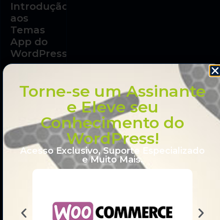
Introdução
aos
Temas
App do
WordPress
TEMAS
Torne-se um Assinante
WORDPRESS
e Eleve seu
Conhecimento do
WordPress!
Acesso Exclusivo, Suporte Especializado
e Muito Mais.