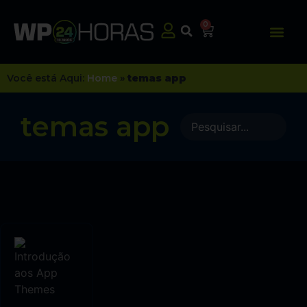
0
Você está Aqui:
Home
»
temas app
temas app