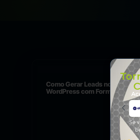
Tor
C
Como Gerar Leads no
WordPress com Formulário
Ac
de Contato
Se v
be