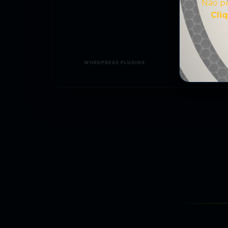
Não pe
Cli
WORDPRESS PLUGINS