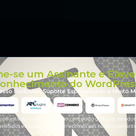
ne-se um Assinante e Eleve
onhecimento do WordPres
esso Exclusivo, Suporte Especializado e Muito Ma
ocê está aproveitando nosso conteúdo gratuito, vai ador
nefícios exclusivos que oferecemos aos nossos assinant