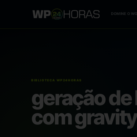
DOMINE O W
geração de 
com gravit