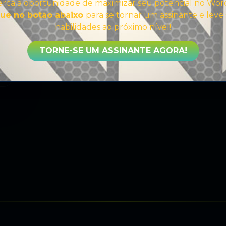
rca a oportunidade de maximizar seu potencial no Wor
que no botão abaixo
para se tornar um assinante e leve
habilidades ao próximo nível!
TORNE-SE UM ASSINANTE AGORA!