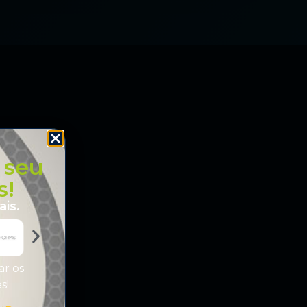
 seu
s!
is.
ar os
es!