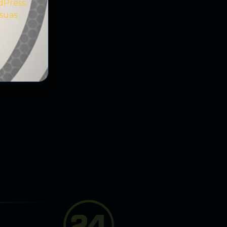
dPress.
 suas