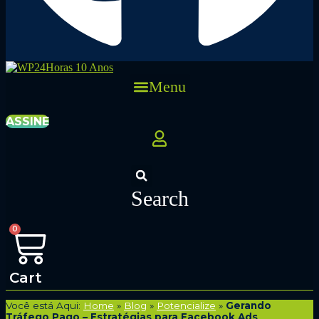
Menu
ASSINE
Search
0
Cart
Você está Aqui:
Home
»
Blog
»
Potencialize
»
Gerando
Tráfego Pago – Estratégias para Facebook Ads