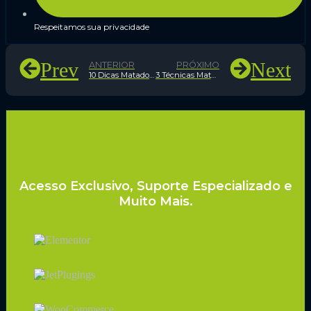
Respeitamos sua privacidade
Prev
Next
ANTERIOR
PRÓXIMO
10 Dicas Matadoras para obter tráfego SEM SEO ou Mídias Sociais
3 Técnicas Matadoras para Impulsionar o SEO com o Google AdWords
Torne-se um Assinante e Eleve
seu Conhecimento do WordPress!
Acesso Exclusivo, Suporte Especializado e
Muito Mais.