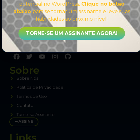
potencial no WordPress.
Clique no botão
abaixo
para se tornar um assinante e leve suas
habilidades ao próximo nível!
Comprometido a compartilhar sempre o melhor
TORNE-SE UM ASSINANTE AGORA!
conteúdo sobre WordPress, sem enrolação,
direto ao ponto, para te tornar um Especialista.
Sobre
Sobre Nós
Política de Privacidade
Termos de Uso
Contato
Torne-se Assinante
ASSINE
Links