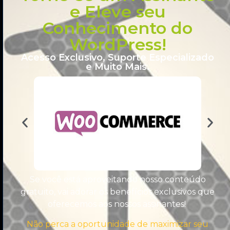
e Eleve seu
do
WordPress
Conhecimento do
para criar
WordPress!
um site
headless
Acesso Exclusivo, Suporte Especializado
e Muito Mais.
rápido e
moderno
DESENVOLVIMENTO
E PROGRAMAÇÃO
Se você está aproveitando nosso conteúdo
gratuito, vai adorar os benefícios exclusivos que
oferecemos aos nossos assinantes!
Não perca a oportunidade de maximizar seu