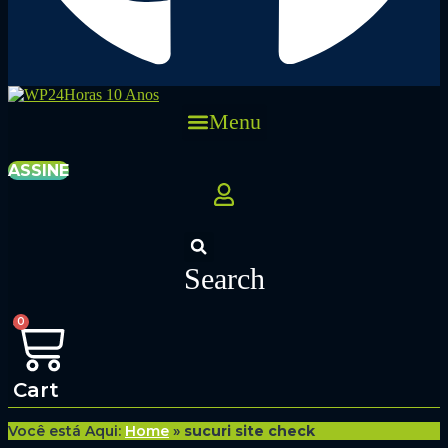
Menu
ASSINE
Search
0
Cart
Você está Aqui:
Home
»
sucuri site check