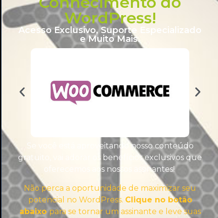
Conhecimento do
WordPress!
Acesso Exclusivo, Suporte Especializado
e Muito Mais.
WORDPRESS PLUGINS
Se você está aproveitando nosso conteúdo
gratuito, vai adorar os benefícios exclusivos que
oferecemos aos nossos assinantes!
Não perca a oportunidade de maximizar seu
potencial no WordPress.
Clique no botão
abaixo
para se tornar um assinante e leve suas