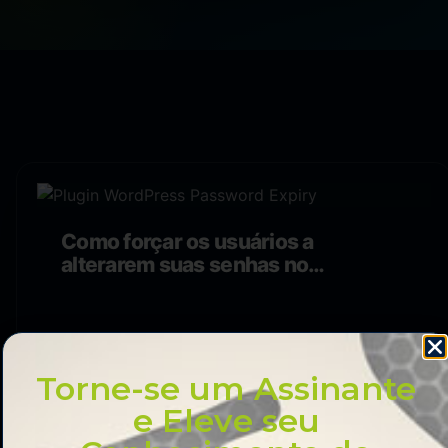
Como forçar os usuários a
alterarem suas senhas no
WordPress – Expirar Senha
Torne-se um Assinante
e Eleve seu