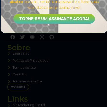
abaixo
para se tornar um assinante e leve suas
habilidades ao próximo nível!
Comprometido a compartilhar sempre o melhor
TORNE-SE UM ASSINANTE AGORA!
conteúdo sobre WordPress, sem enrolação,
direto ao ponto, para te tornar um Especialista.
Sobre
Sobre Nós
Política de Privacidade
Termos de Uso
Contato
Torne-se Assinante
ASSINE
Links
M3 Marketing Digital