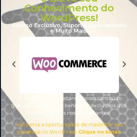
Conhecimento do
WordPress!
Acesso Exclusivo, Suporte Especializado
e Muito Mais.
WORDPRESS PLUGINS
Se você está aproveitando nosso conteúdo
gratuito, vai adorar os benefícios exclusivos que
oferecemos aos nossos assinantes!
Não perca a oportunidade de maximizar seu
potencial no WordPress.
Clique no botão