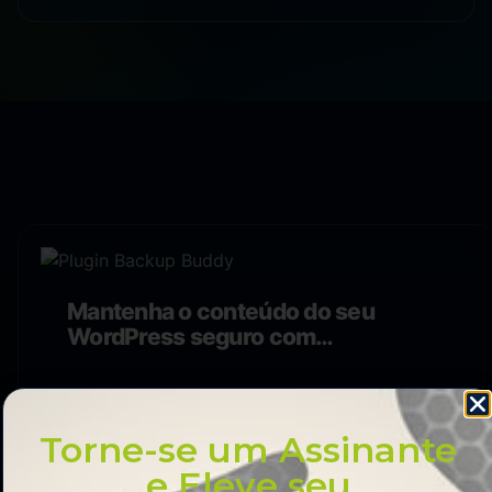
Mantenha o conteúdo do seu
WordPress seguro com
BackupBuddy
Torne-se um Assinante
e Eleve seu