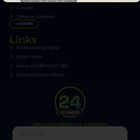
Contato
Torne-se Assinante
ASSINE
Links
M3 Marketing Digital
Asllan Maciel
Baixar WordPress (PT-BR)
Documentação Oficial
Não perca nenhuma novidade!