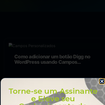
Como adicionar um botão Digg no
WordPress usando Campos
Personalizados
Torne-se um Assinante
e Eleve seu