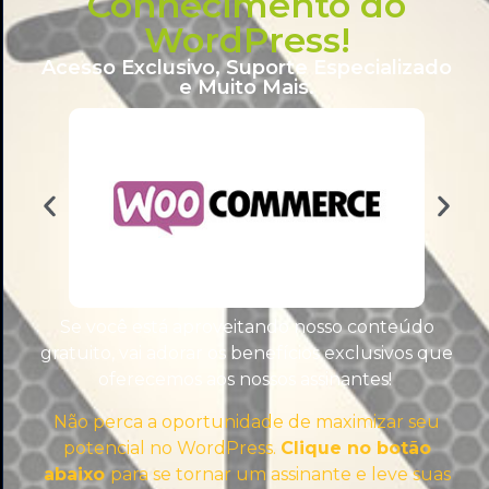
Conhecimento do
WordPress!
Acesso Exclusivo, Suporte Especializado
e Muito Mais.
TUTORIAIS AVANÇADOS
Se você está aproveitando nosso conteúdo
gratuito, vai adorar os benefícios exclusivos que
oferecemos aos nossos assinantes!
Não perca a oportunidade de maximizar seu
potencial no WordPress.
Clique no botão
abaixo
para se tornar um assinante e leve suas