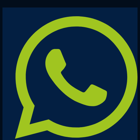
Ir
para
o
conteúdo