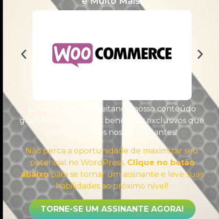
e Muito Mais.
Se você está aproveitando nosso conteúdo
gratuito, vai adorar os benefícios exclusivos que
oferecemos aos nossos assinantes!
Comprometido a compartilhar sempre o melhor
conteúdo sobre WordPress, sem enrolação,
Não perca a oportunidade de maximizar seu
direto ao ponto, para te tornar um Especialista.
potencial no WordPress.
Clique no botão
abaixo
para se tornar um assinante e leve suas
habilidades ao próximo nível!
Sobre
TORNE-SE UM ASSINANTE AGORA!