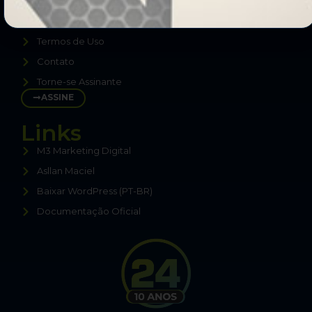
Sobre Nós
Política de Privacidade
Termos de Uso
Contato
Torne-se Assinante
ASSINE
Links
M3 Marketing Digital
Asllan Maciel
Baixar WordPress (PT-BR)
Documentação Oficial