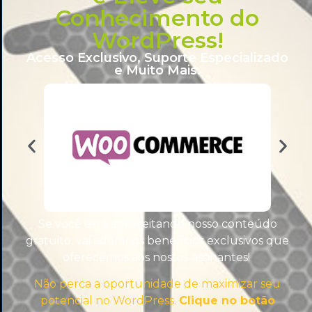
Conhecimento do
WordPress!
Acesso Exclusivo, Suporte Especializado
e Muito Mais.
TEMAS WORDPRESS
Se você está aproveitando nosso conteúdo
gratuito, vai adorar os benefícios exclusivos que
oferecemos aos nossos assinantes!
Não perca a oportunidade de maximizar seu
potencial no WordPress.
Clique no botão