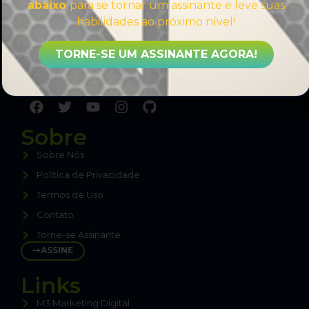
abaixo
para se tornar um assinante e leve suas
habilidades ao próximo nível!
Comprometido a compartilhar sempre o melhor
TORNE-SE UM ASSINANTE AGORA!
conteúdo sobre WordPress, sem enrolação,
direto ao ponto, para te tornar um Especialista.
Sobre
Sobre Nós
Política de Privacidade
Termos de Uso
Contato
Torne-se Assinante
ASSINE
Links
M3 Marketing Digital