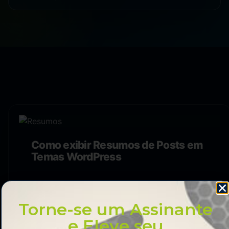
Como exibir Resumos de Posts em
Temas WordPress
Torne-se um Assinante
e Eleve seu