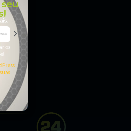
 seu
s!
is.
ar os
es!
dPress.
 suas