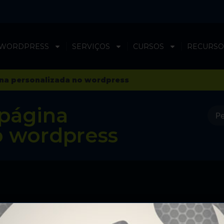
 WORDPRESS
SERVIÇOS
CURSOS
RECURSO
na personalizada no wordpress
página
o wordpress