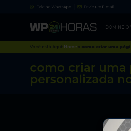
Fale no WhatsApp
Envie um E-mail
DOMINE O
Você está Aqui:
Home
»
como criar uma pági
como criar uma 
personalizada n