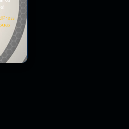
ar os
es!
dPress.
 suas