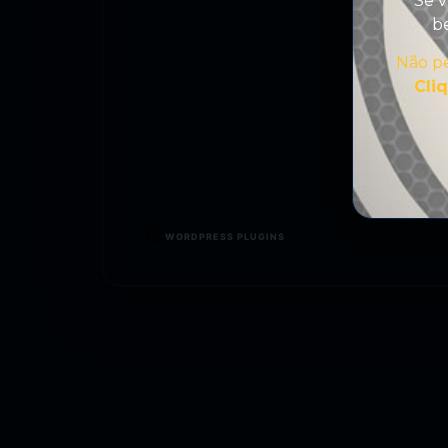
Se v
be
Não pe
Cli
WORDPRESS PLUGINS