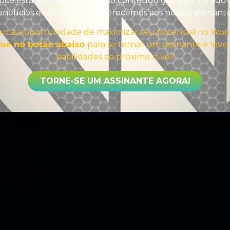
ocê está aproveitando nosso conteúdo gratuito, vai ador
nefícios exclusivos que oferecemos aos nossos assinant
rca a oportunidade de maximizar seu potencial no Wor
que no botão abaixo
para se tornar um assinante e leve
habilidades ao próximo nível!
TORNE-SE UM ASSINANTE AGORA!