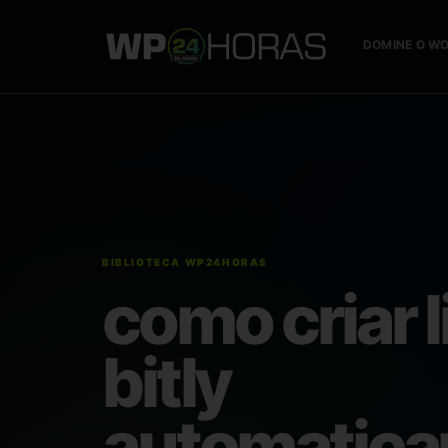
DOMINE O W
como criar 
bitly
automatic