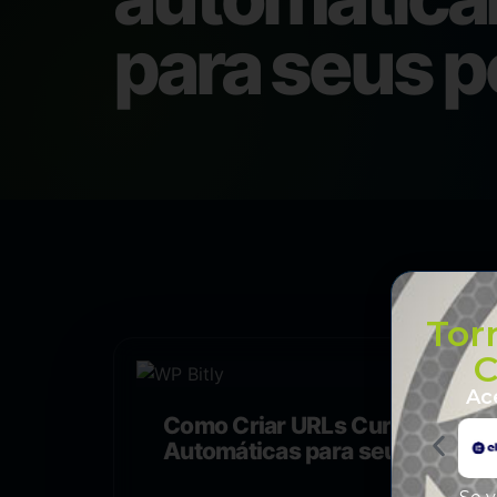
para seus p
Tor
C
Ac
Como Criar URLs Curtas
Automáticas para seus
Posts com WP Bitly