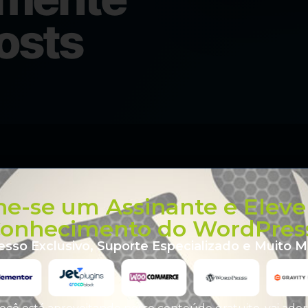
osts
ne-se um Assinante e Eleve
onhecimento do WordPres
esso Exclusivo, Suporte Especializado e Muito Ma