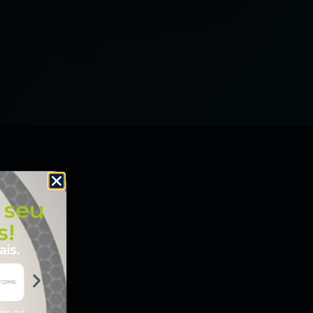
 seu
s!
is.