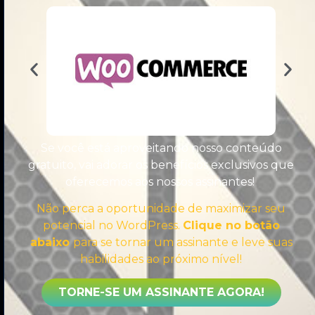
Se você está aproveitando nosso conteúdo
gratuito, vai adorar os benefícios exclusivos que
Comprometido a compartilhar sempre o melhor
oferecemos aos nossos assinantes!
conteúdo sobre WordPress, sem enrolação,
Não perca a oportunidade de maximizar seu
direto ao ponto, para te tornar um Especialista.
potencial no WordPress.
Clique no botão
abaixo
para se tornar um assinante e leve suas
habilidades ao próximo nível!
Sobre
TORNE-SE UM ASSINANTE AGORA!
Sobre Nós