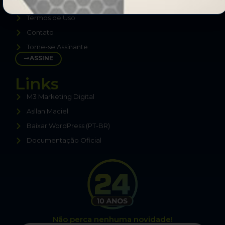
Política de Privacidade
Termos de Uso
Contato
Torne-se Assinante
ASSINE
Links
M3 Marketing Digital
Asllan Maciel
Baixar WordPress (PT-BR)
Documentação Oficial
Não perca nenhuma novidade!