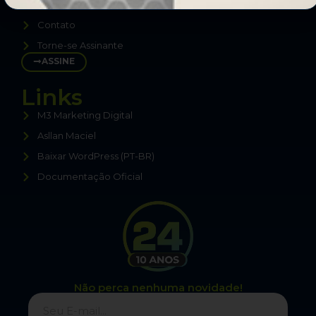
Termos de Uso
Contato
Torne-se Assinante
ASSINE
Links
M3 Marketing Digital
Asllan Maciel
Baixar WordPress (PT-BR)
Documentação Oficial
Não perca nenhuma novidade!